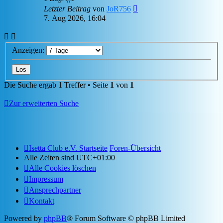
Letzter Beitrag
von
JoR756
7. Aug 2026, 16:04
Anzeigen:
Die Suche ergab 1 Treffer • Seite
1
von
1
Zur erweiterten Suche
Isetta Club e.V. Startseite
Foren-Übersicht
Alle Zeiten sind
UTC+01:00
Alle Cookies löschen
Impressum
Ansprechpartner
Kontakt
Powered by
phpBB
® Forum Software © phpBB Limited