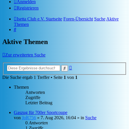
Anmelden
Registrieren
Isetta Club e.V. Startseite
Foren-Übersicht
Suche
Aktive
Themen
Suche
Aktive Themen
Zur erweiterten Suche
Erweiterte
Suche
Suche
Die Suche ergab 1 Treffer • Seite
1
von
1
Themen
Antworten
Zugriffe
Letzter Beitrag
Gaszug für 700er Sportcoupe
von
JoR756
»
7. Aug 2026, 16:04
» in
Suche
0
Antworten
1
Zugriffe