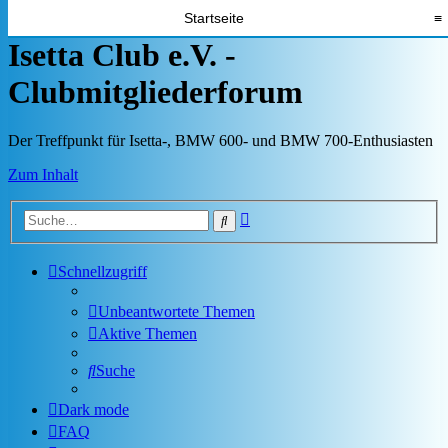
Startseite
≡
Isetta Club e.V. -
Clubmitgliederforum
Der Treffpunkt für Isetta-, BMW 600- und BMW 700-Enthusiasten
Zum Inhalt
Erweiterte
Suche
Suche
Schnellzugriff
Unbeantwortete Themen
Aktive Themen
Suche
Dark mode
FAQ