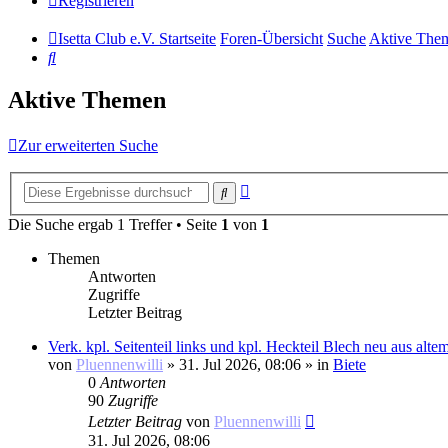
Registrieren
Isetta Club e.V. Startseite
Foren-Übersicht
Suche
Aktive The
Suche
Aktive Themen
Zur erweiterten Suche
Erweiterte
Suche
Suche
Die Suche ergab 1 Treffer • Seite
1
von
1
Themen
Antworten
Zugriffe
Letzter Beitrag
Verk. kpl. Seitenteil links und kpl. Heckteil Blech neu aus alt
von
Pluennenwilli
»
31. Jul 2026, 08:06
» in
Biete
0
Antworten
90
Zugriffe
Letzter Beitrag
von
Pluennenwilli
31. Jul 2026, 08:06