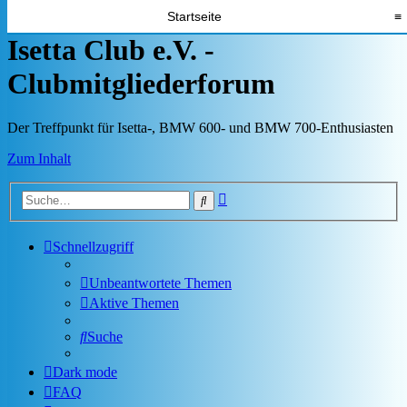
Startseite
≡
Isetta Club e.V. -
Clubmitgliederforum
Der Treffpunkt für Isetta-, BMW 600- und BMW 700-Enthusiasten
Zum Inhalt
Erweiterte
Suche
Suche
Schnellzugriff
Unbeantwortete Themen
Aktive Themen
Suche
Dark mode
FAQ