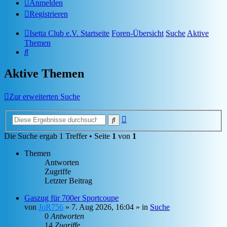
Anmelden
Registrieren
Isetta Club e.V. Startseite
Foren-Übersicht
Suche
Aktive
Themen
Suche
Aktive Themen
Zur erweiterten Suche
Erweiterte
Suche
Suche
Die Suche ergab 1 Treffer • Seite
1
von
1
Themen
Antworten
Zugriffe
Letzter Beitrag
Gaszug für 700er Sportcoupe
von
JoR756
»
7. Aug 2026, 16:04
» in
Suche
0
Antworten
14
Zugriffe