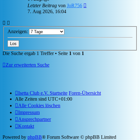
Letzter Beitrag
von
JoR756
7. Aug 2026, 16:04
Anzeigen:
Die Suche ergab 1 Treffer • Seite
1
von
1
Zur erweiterten Suche
Isetta Club e.V. Startseite
Foren-Übersicht
Alle Zeiten sind
UTC+01:00
Alle Cookies löschen
Impressum
Ansprechpartner
Kontakt
Powered by
phpBB
® Forum Software © phpBB Limited