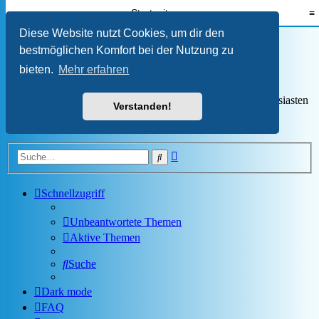
Startseite
≡
Isetta Club e.V. -
Diese Website nutzt Cookies, um dir den
bestmöglichen Komfort bei der Nutzung zu
Clubmitgliederforum
bieten.
Mehr erfahren
Der Treffpunkt für Isetta-, BMW 600- und BMW 700-Enthusiasten
Verstanden!
Zum Inhalt
Erweiterte
Suche
Suche
Schnellzugriff
Unbeantwortete Themen
Aktive Themen
Suche
Dark mode
FAQ