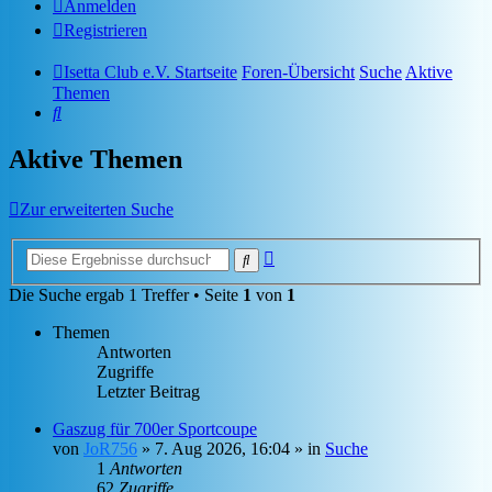
Anmelden
Registrieren
Isetta Club e.V. Startseite
Foren-Übersicht
Suche
Aktive
Themen
Suche
Aktive Themen
Zur erweiterten Suche
Erweiterte
Suche
Suche
Die Suche ergab 1 Treffer • Seite
1
von
1
Themen
Antworten
Zugriffe
Letzter Beitrag
Gaszug für 700er Sportcoupe
von
JoR756
»
7. Aug 2026, 16:04
» in
Suche
1
Antworten
62
Zugriffe