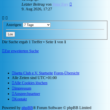
Letzter Beitrag
von
Peter Frey
9. Aug 2026, 17:27
Anzeigen:
Die Suche ergab 1 Treffer • Seite
1
von
1
Zur erweiterten Suche
Isetta Club e.V. Startseite
Foren-Übersicht
Alle Zeiten sind
UTC+01:00
Alle Cookies löschen
Impressum
Ansprechpartner
Kontakt
Powered by
phpBB
® Forum Software © phpBB Limited