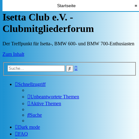
Startseite
≡
Isetta Club e.V. -
Clubmitgliederforum
Der Treffpunkt für Isetta-, BMW 600- und BMW 700-Enthusiasten
Zum Inhalt
Erweiterte
Suche
Suche
Schnellzugriff
Unbeantwortete Themen
Aktive Themen
Suche
Dark mode
FAQ