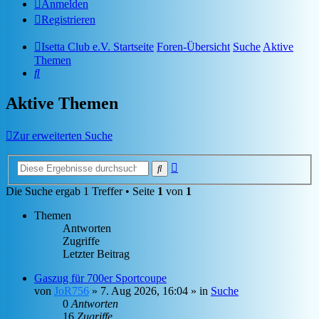
Anmelden
Registrieren
Isetta Club e.V. Startseite
Foren-Übersicht
Suche
Aktive
Themen
Suche
Aktive Themen
Zur erweiterten Suche
Erweiterte
Suche
Suche
Die Suche ergab 1 Treffer • Seite
1
von
1
Themen
Antworten
Zugriffe
Letzter Beitrag
Gaszug für 700er Sportcoupe
von
JoR756
»
7. Aug 2026, 16:04
» in
Suche
0
Antworten
16
Zugriffe