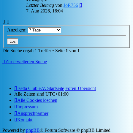
Letzter Beitrag
von
JoR756
7. Aug 2026, 16:04
Anzeigen:
Die Suche ergab 1 Treffer • Seite
1
von
1
Zur erweiterten Suche
Isetta Club e.V. Startseite
Foren-Übersicht
Alle Zeiten sind
UTC+01:00
Alle Cookies löschen
Impressum
Ansprechpartner
Kontakt
Powered by
phpBB
® Forum Software © phpBB Limited