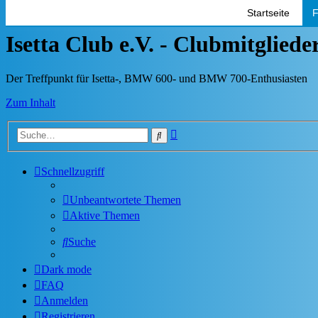
Startseite
F
Isetta Club e.V. - Clubmitglied
Der Treffpunkt für Isetta-, BMW 600- und BMW 700-Enthusiasten
Zum Inhalt
Erweiterte
Suche
Suche
Schnellzugriff
Unbeantwortete Themen
Aktive Themen
Suche
Dark mode
FAQ
Anmelden
Registrieren