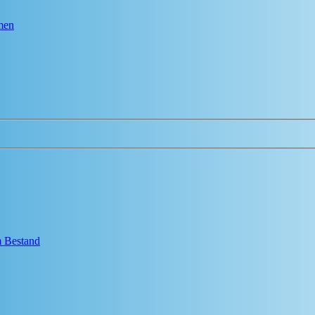
men
em Bestand