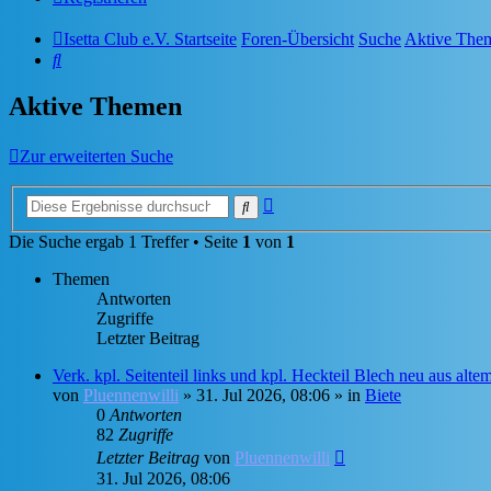
Isetta Club e.V. Startseite
Foren-Übersicht
Suche
Aktive The
Suche
Aktive Themen
Zur erweiterten Suche
Erweiterte
Suche
Suche
Die Suche ergab 1 Treffer • Seite
1
von
1
Themen
Antworten
Zugriffe
Letzter Beitrag
Verk. kpl. Seitenteil links und kpl. Heckteil Blech neu aus alt
von
Pluennenwilli
»
31. Jul 2026, 08:06
» in
Biete
0
Antworten
82
Zugriffe
Letzter Beitrag
von
Pluennenwilli
31. Jul 2026, 08:06