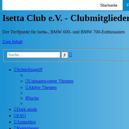
Startseite
F
Isetta Club e.V. - Clubmitglied
Der Treffpunkt für Isetta-, BMW 600- und BMW 700-Enthusiasten
Zum Inhalt
Erweiterte
Suche
Suche
Schnellzugriff
Unbeantwortete Themen
Aktive Themen
Suche
Dark mode
FAQ
Anmelden
Registrieren