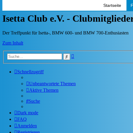
Startseite
F
Isetta Club e.V. - Clubmitglied
Der Treffpunkt für Isetta-, BMW 600- und BMW 700-Enthusiasten
Zum Inhalt
Erweiterte
Suche
Suche
Schnellzugriff
Unbeantwortete Themen
Aktive Themen
Suche
Dark mode
FAQ
Anmelden
Registrieren