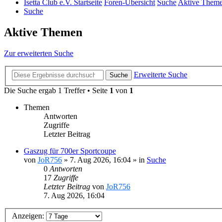
Isetta Club e.V. Startseite
Foren-Übersicht
Suche
Aktive Them
Suche
Aktive Themen
Zur erweiterten Suche
Erweiterte Suche
Suche
Die Suche ergab 1 Treffer • Seite
1
von
1
Themen
Antworten
Zugriffe
Letzter Beitrag
Gaszug für 700er Sportcoupe
von
JoR756
»
7. Aug 2026, 16:04
» in
Suche
0
Antworten
17
Zugriffe
Letzter Beitrag
von
JoR756
7. Aug 2026, 16:04
Anzeigen: