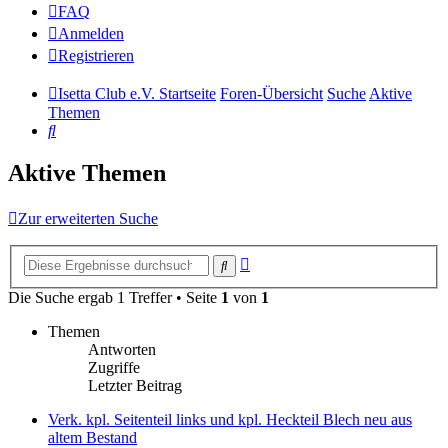
FAQ
Anmelden
Registrieren
Isetta Club e.V. Startseite
Foren-Übersicht
Suche
Aktive
Themen
Suche
Aktive Themen
Zur erweiterten Suche
Erweiterte
Suche
Suche
Die Suche ergab 1 Treffer • Seite
1
von
1
Themen
Antworten
Zugriffe
Letzter Beitrag
Verk. kpl. Seitenteil links und kpl. Heckteil Blech neu aus
altem Bestand