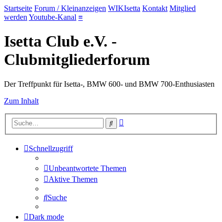
Startseite
Forum / Kleinanzeigen
WIKIsetta
Kontakt
Mitglied
werden
Youtube-Kanal
≡
Isetta Club e.V. -
Clubmitgliederforum
Der Treffpunkt für Isetta-, BMW 600- und BMW 700-Enthusiasten
Zum Inhalt
Erweiterte
Suche
Suche
Schnellzugriff
Unbeantwortete Themen
Aktive Themen
Suche
Dark mode