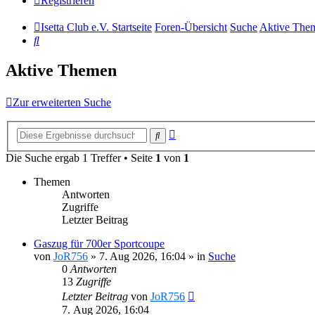
Registrieren
Isetta Club e.V. Startseite
Foren-Übersicht
Suche
Aktive The
Suche
Aktive Themen
Zur erweiterten Suche
Erweiterte
Suche
Suche
Die Suche ergab 1 Treffer • Seite
1
von
1
Themen
Antworten
Zugriffe
Letzter Beitrag
Gaszug für 700er Sportcoupe
von
JoR756
»
7. Aug 2026, 16:04
» in
Suche
0
Antworten
13
Zugriffe
Letzter Beitrag
von
JoR756
7. Aug 2026, 16:04