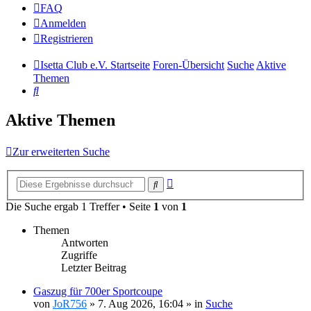
FAQ
Anmelden
Registrieren
Isetta Club e.V. Startseite
Foren-Übersicht
Suche
Aktive
Themen
Suche
Aktive Themen
Zur erweiterten Suche
Erweiterte
Suche
Suche
Die Suche ergab 1 Treffer • Seite
1
von
1
Themen
Antworten
Zugriffe
Letzter Beitrag
Gaszug für 700er Sportcoupe
von
JoR756
»
7. Aug 2026, 16:04
» in
Suche