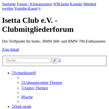
Startseite
Forum / Kleinanzeigen
WIKIsetta
Kontakt
Mitglied
werden
Youtube-Kanal
≡
Isetta Club e.V. -
Clubmitgliederforum
Der Treffpunkt für Isetta-, BMW 600- und BMW 700-Enthusiasten
Zum Inhalt
Erweiterte
Suche
Suche
Schnellzugriff
Unbeantwortete Themen
Aktive Themen
Suche
Dark mode