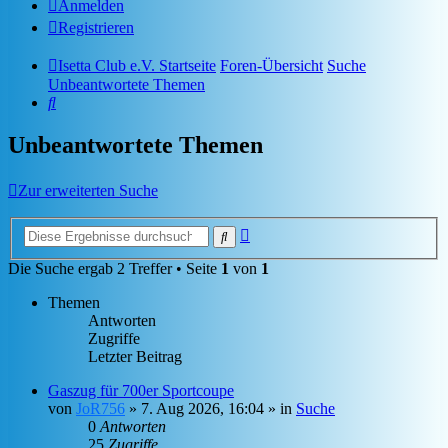
Anmelden
Registrieren
Isetta Club e.V. Startseite
Foren-Übersicht
Suche
Unbeantwortete Themen
Suche
Unbeantwortete Themen
Zur erweiterten Suche
Erweiterte
Suche
Suche
Die Suche ergab 2 Treffer • Seite
1
von
1
Themen
Antworten
Zugriffe
Letzter Beitrag
Gaszug für 700er Sportcoupe
von
JoR756
»
7. Aug 2026, 16:04
» in
Suche
0
Antworten
25
Zugriffe