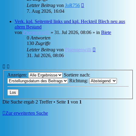
Letzter Beitrag
von
JoR756
7. Aug 2026, 16:04
Verk. kpl. Seitenteil links und kpl. Heckteil Blech neu aus
altem Bestand
von
Pluennenwilli
»
31. Jul 2026, 08:06
» in
Biete
0
Antworten
130
Zugriffe
Letzter Beitrag
von
Pluennenwilli
31. Jul 2026, 08:06
Anzeigen:
Sortiere nach:
Richtung:
Die Suche ergab 2 Treffer • Seite
1
von
1
Zur erweiterten Suche