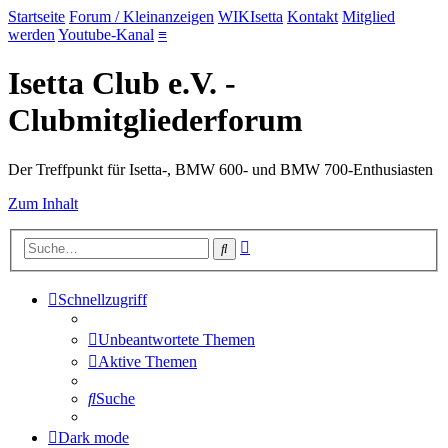
Startseite
Forum / Kleinanzeigen
WIKIsetta
Kontakt
Mitglied
werden
Youtube-Kanal
≡
Isetta Club e.V. -
Clubmitgliederforum
Der Treffpunkt für Isetta-, BMW 600- und BMW 700-Enthusiasten
Zum Inhalt
Erweiterte
Suche
Suche
Schnellzugriff
Unbeantwortete Themen
Aktive Themen
Suche
Dark mode