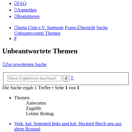
FAQ
Anmelden
Registrieren
Isetta Club e.V. Startseite
Foren-Übersicht
Suche
Unbeantwortete Themen
Suche
Unbeantwortete Themen
Zur erweiterten Suche
Erweiterte
Suche
Suche
Die Suche ergab 1 Treffer • Seite
1
von
1
Themen
Antworten
Zugriffe
Letzter Beitrag
Verk. kpl. Seitenteil links und kpl. Heckteil Blech neu aus
altem Bestand