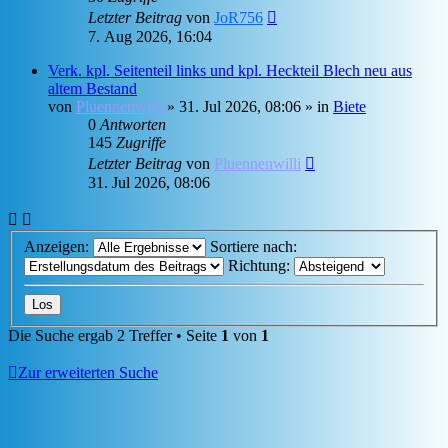
Letzter Beitrag
von
JoR756
7. Aug 2026, 16:04
Verk. kpl. Seitenteil links und kpl. Heckteil Blech neu aus
altem Bestand
von
Pluennenwilli
»
31. Jul 2026, 08:06
» in
Biete
0
Antworten
145
Zugriffe
Letzter Beitrag
von
Pluennenwilli
31. Jul 2026, 08:06
Anzeigen:
Sortiere nach:
Richtung:
Die Suche ergab 2 Treffer • Seite
1
von
1
Zur erweiterten Suche