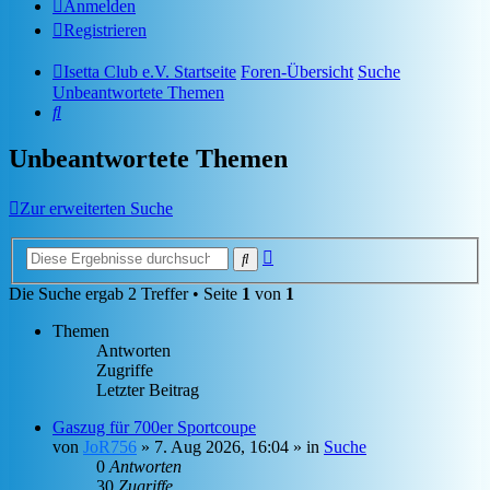
Anmelden
Registrieren
Isetta Club e.V. Startseite
Foren-Übersicht
Suche
Unbeantwortete Themen
Suche
Unbeantwortete Themen
Zur erweiterten Suche
Erweiterte
Suche
Suche
Die Suche ergab 2 Treffer • Seite
1
von
1
Themen
Antworten
Zugriffe
Letzter Beitrag
Gaszug für 700er Sportcoupe
von
JoR756
»
7. Aug 2026, 16:04
» in
Suche
0
Antworten
30
Zugriffe