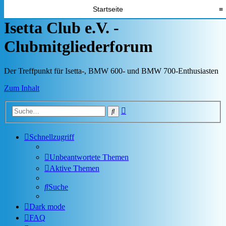
Startseite
≡
Isetta Club e.V. -
Clubmitgliederforum
Der Treffpunkt für Isetta-, BMW 600- und BMW 700-Enthusiasten
Zum Inhalt
Erweiterte
Suche
Suche
Schnellzugriff
Unbeantwortete Themen
Aktive Themen
Suche
Dark mode
FAQ