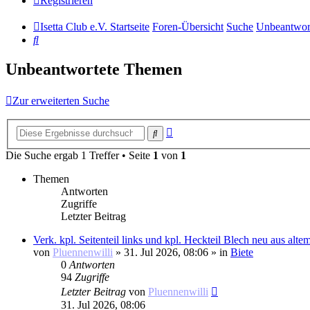
Registrieren
Isetta Club e.V. Startseite
Foren-Übersicht
Suche
Unbeantwor
Suche
Unbeantwortete Themen
Zur erweiterten Suche
Erweiterte
Suche
Suche
Die Suche ergab 1 Treffer • Seite
1
von
1
Themen
Antworten
Zugriffe
Letzter Beitrag
Verk. kpl. Seitenteil links und kpl. Heckteil Blech neu aus alt
von
Pluennenwilli
»
31. Jul 2026, 08:06
» in
Biete
0
Antworten
94
Zugriffe
Letzter Beitrag
von
Pluennenwilli
31. Jul 2026, 08:06