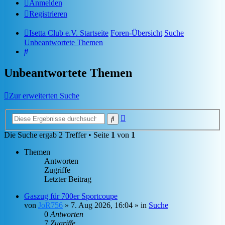
Anmelden
Registrieren
Isetta Club e.V. Startseite
Foren-Übersicht
Suche
Unbeantwortete Themen
Suche
Unbeantwortete Themen
Zur erweiterten Suche
Erweiterte
Suche
Suche
Die Suche ergab 2 Treffer • Seite
1
von
1
Themen
Antworten
Zugriffe
Letzter Beitrag
Gaszug für 700er Sportcoupe
von
JoR756
»
7. Aug 2026, 16:04
» in
Suche
0
Antworten
7
Zugriffe