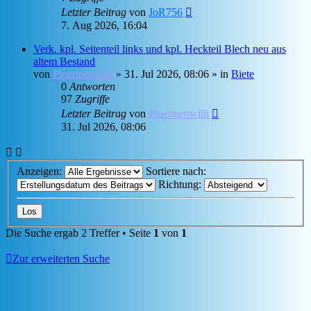
Letzter Beitrag
von
JoR756
7. Aug 2026, 16:04
Verk. kpl. Seitenteil links und kpl. Heckteil Blech neu aus
altem Bestand
von
Pluennenwilli
»
31. Jul 2026, 08:06
» in
Biete
0
Antworten
97
Zugriffe
Letzter Beitrag
von
Pluennenwilli
31. Jul 2026, 08:06
Anzeigen:
Sortiere nach:
Richtung:
Die Suche ergab 2 Treffer • Seite
1
von
1
Zur erweiterten Suche