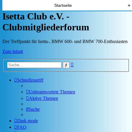
Startseite
≡
Isetta Club e.V. -
Clubmitgliederforum
Der Treffpunkt für Isetta-, BMW 600- und BMW 700-Enthusiasten
Zum Inhalt
Erweiterte
Suche
Suche
Schnellzugriff
Unbeantwortete Themen
Aktive Themen
Suche
Dark mode
FAQ