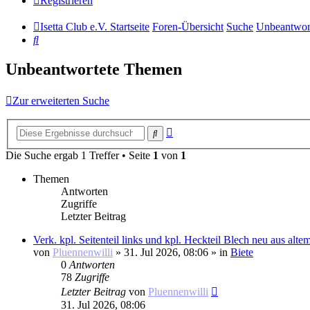
Registrieren
Isetta Club e.V. Startseite
Foren-Übersicht
Suche
Unbeantwor
Suche
Unbeantwortete Themen
Zur erweiterten Suche
Erweiterte
Suche
Suche
Die Suche ergab 1 Treffer • Seite
1
von
1
Themen
Antworten
Zugriffe
Letzter Beitrag
Verk. kpl. Seitenteil links und kpl. Heckteil Blech neu aus alt
von
Pluennenwilli
»
31. Jul 2026, 08:06
» in
Biete
0
Antworten
78
Zugriffe
Letzter Beitrag
von
Pluennenwilli
31. Jul 2026, 08:06