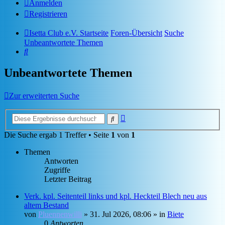
Anmelden
Registrieren
Isetta Club e.V. Startseite
Foren-Übersicht
Suche
Unbeantwortete Themen
Suche
Unbeantwortete Themen
Zur erweiterten Suche
Erweiterte
Suche
Suche
Die Suche ergab 1 Treffer • Seite
1
von
1
Themen
Antworten
Zugriffe
Letzter Beitrag
Verk. kpl. Seitenteil links und kpl. Heckteil Blech neu aus
altem Bestand
von
Pluennenwilli
»
31. Jul 2026, 08:06
» in
Biete
0
Antworten