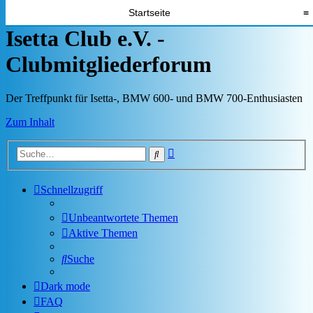
Startseite
≡
Isetta Club e.V. -
Clubmitgliederforum
Der Treffpunkt für Isetta-, BMW 600- und BMW 700-Enthusiasten
Zum Inhalt
Erweiterte
Suche
Suche
Schnellzugriff
Unbeantwortete Themen
Aktive Themen
Suche
Dark mode
FAQ