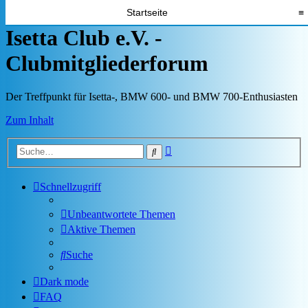
Startseite
≡
Isetta Club e.V. -
Clubmitgliederforum
Der Treffpunkt für Isetta-, BMW 600- und BMW 700-Enthusiasten
Zum Inhalt
Erweiterte
Suche
Suche
Schnellzugriff
Unbeantwortete Themen
Aktive Themen
Suche
Dark mode
FAQ