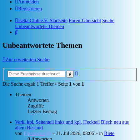
Anmelden
Registrieren
Isetta Club e.V. Startseite
Foren-Übersicht
Suche
Unbeantwortete Themen
Suche
Unbeantwortete Themen
Zur erweiterten Suche
Erweiterte
Suche
Suche
Die Suche ergab 1 Treffer • Seite
1
von
1
Themen
Antworten
Zugriffe
Letzter Beitrag
Verk. kpl. Seitenteil links und kpl. Heckteil Blech neu aus
altem Bestand
von
Pluennenwilli
»
31. Jul 2026, 08:06
» in
Biete
0
Antworten