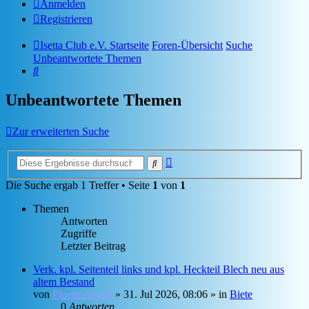
Anmelden
Registrieren
Isetta Club e.V. Startseite
Foren-Übersicht
Suche
Unbeantwortete Themen
Suche
Unbeantwortete Themen
Zur erweiterten Suche
Erweiterte
Suche
Suche
Die Suche ergab 1 Treffer • Seite
1
von
1
Themen
Antworten
Zugriffe
Letzter Beitrag
Verk. kpl. Seitenteil links und kpl. Heckteil Blech neu aus
altem Bestand
von
Pluennenwilli
»
31. Jul 2026, 08:06
» in
Biete
0
Antworten