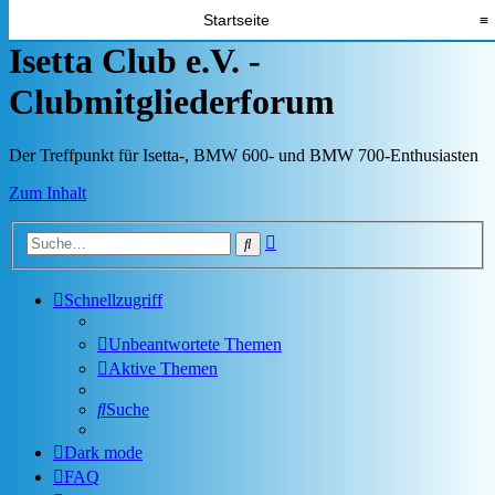
Startseite
≡
Isetta Club e.V. -
Clubmitgliederforum
Der Treffpunkt für Isetta-, BMW 600- und BMW 700-Enthusiasten
Zum Inhalt
Erweiterte
Suche
Suche
Schnellzugriff
Unbeantwortete Themen
Aktive Themen
Suche
Dark mode
FAQ