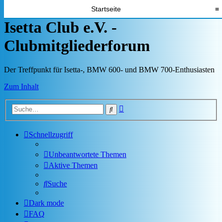
Startseite
≡
Isetta Club e.V. -
Clubmitgliederforum
Der Treffpunkt für Isetta-, BMW 600- und BMW 700-Enthusiasten
Zum Inhalt
Erweiterte
Suche
Suche
Schnellzugriff
Unbeantwortete Themen
Aktive Themen
Suche
Dark mode
FAQ