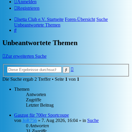
Anmelden
Registrieren
Isetta Club e.V. Startseite
Foren-Übersicht
Suche
Unbeantwortete Themen
Suche
Unbeantwortete Themen
Zur erweiterten Suche
Erweiterte
Suche
Suche
Die Suche ergab 2 Treffer • Seite
1
von
1
Themen
Antworten
Zugriffe
Letzter Beitrag
Gaszug für 700er Sportcoupe
von
JoR756
»
7. Aug 2026, 16:04
» in
Suche
0
Antworten
31
Zugriffe