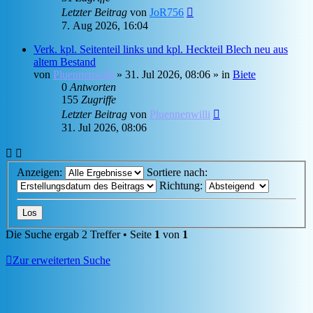
Letzter Beitrag
von
JoR756
7. Aug 2026, 16:04
Verk. kpl. Seitenteil links und kpl. Heckteil Blech neu aus
altem Bestand
von
Pluennenwilli
»
31. Jul 2026, 08:06
» in
Biete
0
Antworten
155
Zugriffe
Letzter Beitrag
von
Pluennenwilli
31. Jul 2026, 08:06
Anzeigen:
Sortiere nach:
Richtung:
Die Suche ergab 2 Treffer • Seite
1
von
1
Zur erweiterten Suche