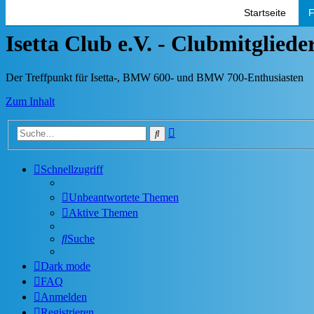
Startseite
F
Isetta Club e.V. - Clubmitglied
Der Treffpunkt für Isetta-, BMW 600- und BMW 700-Enthusiasten
Zum Inhalt
Erweiterte
Suche
Suche
Schnellzugriff
Unbeantwortete Themen
Aktive Themen
Suche
Dark mode
FAQ
Anmelden
Registrieren