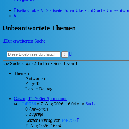
Isetta Club e.V. Startseite
Foren-Übersicht
Suche
Unbeantwor
Suche
Unbeantwortete Themen
Zur erweiterten Suche
Erweiterte
Suche
Suche
Die Suche ergab 2 Treffer • Seite
1
von
1
Themen
Antworten
Zugriffe
Letzter Beitrag
Gaszug für 700er Sportcoupe
von
JoR756
»
7. Aug 2026, 16:04
» in
Suche
0
Antworten
8
Zugriffe
Letzter Beitrag
von
JoR756
7. Aug 2026, 16:04