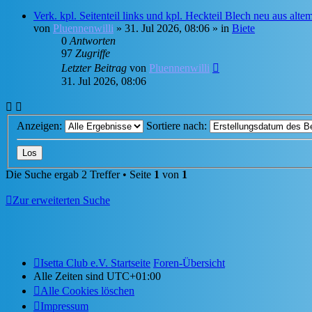
Verk. kpl. Seitenteil links und kpl. Heckteil Blech neu aus alt
von
Pluennenwilli
»
31. Jul 2026, 08:06
» in
Biete
0
Antworten
97
Zugriffe
Letzter Beitrag
von
Pluennenwilli
31. Jul 2026, 08:06
Anzeigen:
Sortiere nach:
Die Suche ergab 2 Treffer • Seite
1
von
1
Zur erweiterten Suche
Isetta Club e.V. Startseite
Foren-Übersicht
Alle Zeiten sind
UTC+01:00
Alle Cookies löschen
Impressum