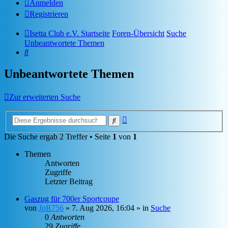
Anmelden
Registrieren
Isetta Club e.V. Startseite
Foren-Übersicht
Suche
Unbeantwortete Themen
Suche
Unbeantwortete Themen
Zur erweiterten Suche
Erweiterte
Suche
Suche
Die Suche ergab 2 Treffer • Seite
1
von
1
Themen
Antworten
Zugriffe
Letzter Beitrag
Gaszug für 700er Sportcoupe
von
JoR756
»
7. Aug 2026, 16:04
» in
Suche
0
Antworten
29
Zugriffe