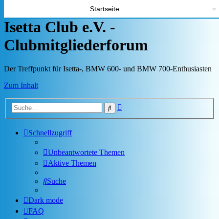
Startseite
≡
Isetta Club e.V. -
Clubmitgliederforum
Der Treffpunkt für Isetta-, BMW 600- und BMW 700-Enthusiasten
Zum Inhalt
Erweiterte
Suche
Suche
Schnellzugriff
Unbeantwortete Themen
Aktive Themen
Suche
Dark mode
FAQ