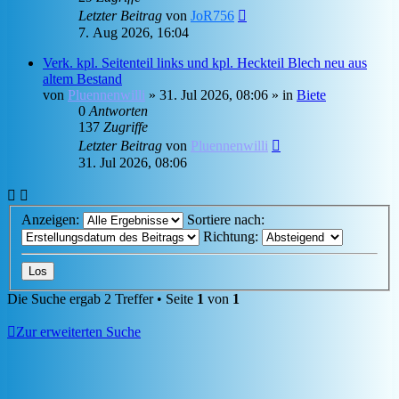
Letzter Beitrag
von
JoR756
7. Aug 2026, 16:04
Verk. kpl. Seitenteil links und kpl. Heckteil Blech neu aus
altem Bestand
von
Pluennenwilli
»
31. Jul 2026, 08:06
» in
Biete
0
Antworten
137
Zugriffe
Letzter Beitrag
von
Pluennenwilli
31. Jul 2026, 08:06
Anzeigen:
Sortiere nach:
Richtung:
Die Suche ergab 2 Treffer • Seite
1
von
1
Zur erweiterten Suche