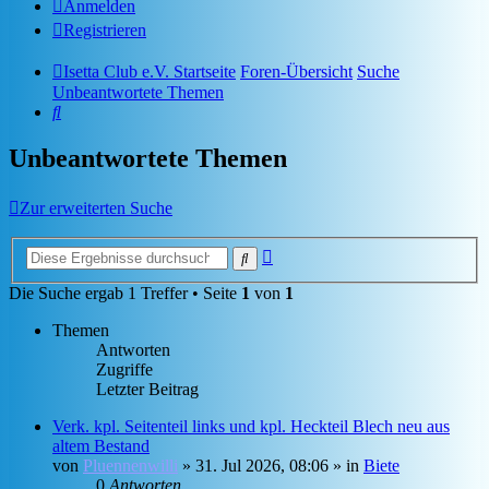
Anmelden
Registrieren
Isetta Club e.V. Startseite
Foren-Übersicht
Suche
Unbeantwortete Themen
Suche
Unbeantwortete Themen
Zur erweiterten Suche
Erweiterte
Suche
Suche
Die Suche ergab 1 Treffer • Seite
1
von
1
Themen
Antworten
Zugriffe
Letzter Beitrag
Verk. kpl. Seitenteil links und kpl. Heckteil Blech neu aus
altem Bestand
von
Pluennenwilli
»
31. Jul 2026, 08:06
» in
Biete
0
Antworten