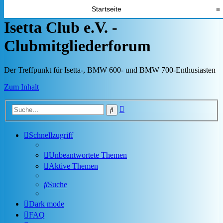
Startseite
≡
Isetta Club e.V. -
Clubmitgliederforum
Der Treffpunkt für Isetta-, BMW 600- und BMW 700-Enthusiasten
Zum Inhalt
Erweiterte
Suche
Suche
Schnellzugriff
Unbeantwortete Themen
Aktive Themen
Suche
Dark mode
FAQ