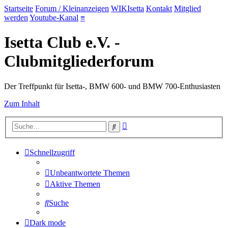
Startseite
Forum / Kleinanzeigen
WIKIsetta
Kontakt
Mitglied
werden
Youtube-Kanal
≡
Isetta Club e.V. -
Clubmitgliederforum
Der Treffpunkt für Isetta-, BMW 600- und BMW 700-Enthusiasten
Zum Inhalt
Erweiterte
Suche
Suche
Schnellzugriff
Unbeantwortete Themen
Aktive Themen
Suche
Dark mode