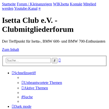
Startseite
Forum / Kleinanzeigen
WIKIsetta
Kontakt
Mitglied
werden
Youtube-Kanal
≡
Isetta Club e.V. -
Clubmitgliederforum
Der Treffpunkt für Isetta-, BMW 600- und BMW 700-Enthusiasten
Zum Inhalt
Erweiterte
Suche
Suche
Schnellzugriff
Unbeantwortete Themen
Aktive Themen
Suche
Dark mode