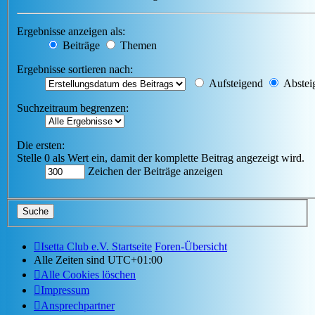
Ergebnisse anzeigen als:
Beiträge
Themen
Ergebnisse sortieren nach:
Aufsteigend
Abstei
Suchzeitraum begrenzen:
Die ersten:
Stelle 0 als Wert ein, damit der komplette Beitrag angezeigt wird.
Zeichen der Beiträge anzeigen
Isetta Club e.V. Startseite
Foren-Übersicht
Alle Zeiten sind
UTC+01:00
Alle Cookies löschen
Impressum
Ansprechpartner