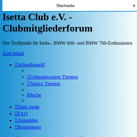
Startseite
≡
Isetta Club e.V. -
Clubmitgliederforum
Der Treffpunkt für Isetta-, BMW 600- und BMW 700-Enthusiasten
Zum Inhalt
Schnellzugriff
Unbeantwortete Themen
Aktive Themen
Suche
Dark mode
FAQ
Anmelden
Registrieren