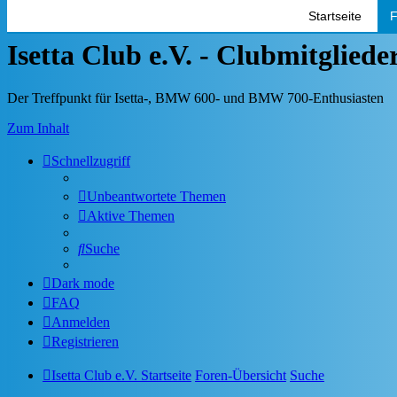
Startseite
F
Isetta Club e.V. - Clubmitglied
Der Treffpunkt für Isetta-, BMW 600- und BMW 700-Enthusiasten
Zum Inhalt
Schnellzugriff
Unbeantwortete Themen
Aktive Themen
Suche
Dark mode
FAQ
Anmelden
Registrieren
Isetta Club e.V. Startseite
Foren-Übersicht
Suche