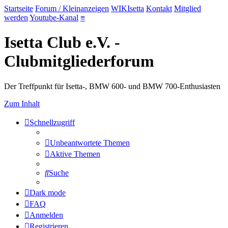
Startseite
Forum / Kleinanzeigen
WIKIsetta
Kontakt
Mitglied
werden
Youtube-Kanal
≡
Isetta Club e.V. -
Clubmitgliederforum
Der Treffpunkt für Isetta-, BMW 600- und BMW 700-Enthusiasten
Zum Inhalt
Schnellzugriff
Unbeantwortete Themen
Aktive Themen
Suche
Dark mode
FAQ
Anmelden
Registrieren