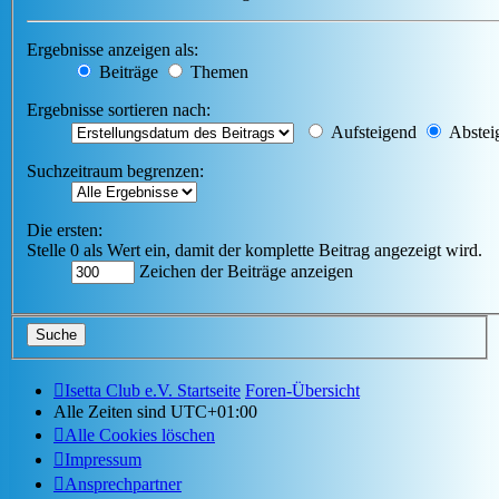
Ergebnisse anzeigen als:
Beiträge
Themen
Ergebnisse sortieren nach:
Aufsteigend
Abstei
Suchzeitraum begrenzen:
Die ersten:
Stelle 0 als Wert ein, damit der komplette Beitrag angezeigt wird.
Zeichen der Beiträge anzeigen
Isetta Club e.V. Startseite
Foren-Übersicht
Alle Zeiten sind
UTC+01:00
Alle Cookies löschen
Impressum
Ansprechpartner