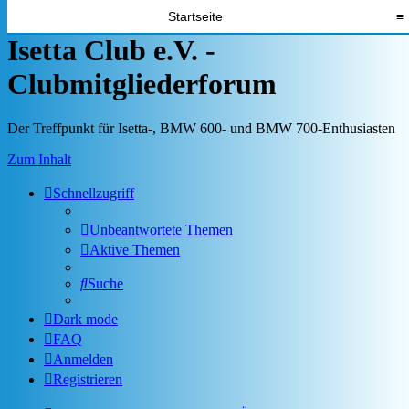
Startseite
≡
Isetta Club e.V. -
Clubmitgliederforum
Der Treffpunkt für Isetta-, BMW 600- und BMW 700-Enthusiasten
Zum Inhalt
Schnellzugriff
Unbeantwortete Themen
Aktive Themen
Suche
Dark mode
FAQ
Anmelden
Registrieren