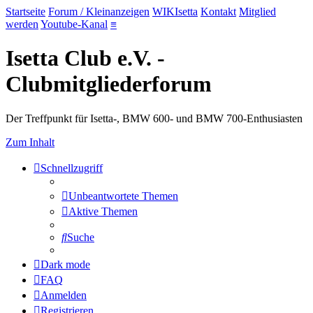
Startseite
Forum / Kleinanzeigen
WIKIsetta
Kontakt
Mitglied
werden
Youtube-Kanal
≡
Isetta Club e.V. -
Clubmitgliederforum
Der Treffpunkt für Isetta-, BMW 600- und BMW 700-Enthusiasten
Zum Inhalt
Schnellzugriff
Unbeantwortete Themen
Aktive Themen
Suche
Dark mode
FAQ
Anmelden
Registrieren