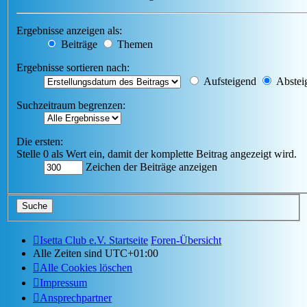
Ergebnisse anzeigen als:
Beiträge
Themen
Ergebnisse sortieren nach:
Aufsteigend
Abstei
Suchzeitraum begrenzen:
Die ersten:
Stelle 0 als Wert ein, damit der komplette Beitrag angezeigt wird.
Zeichen der Beiträge anzeigen
Isetta Club e.V. Startseite
Foren-Übersicht
Alle Zeiten sind
UTC+01:00
Alle Cookies löschen
Impressum
Ansprechpartner