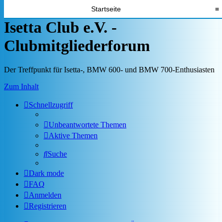
Startseite
≡
Isetta Club e.V. -
Clubmitgliederforum
Der Treffpunkt für Isetta-, BMW 600- und BMW 700-Enthusiasten
Zum Inhalt
Schnellzugriff
Unbeantwortete Themen
Aktive Themen
Suche
Dark mode
FAQ
Anmelden
Registrieren