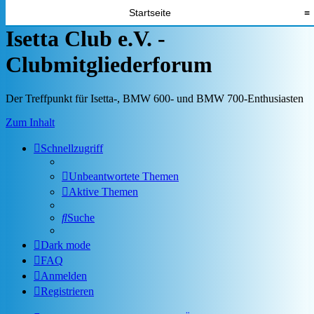
Startseite
≡
Isetta Club e.V. -
Clubmitgliederforum
Der Treffpunkt für Isetta-, BMW 600- und BMW 700-Enthusiasten
Zum Inhalt
Schnellzugriff
Unbeantwortete Themen
Aktive Themen
Suche
Dark mode
FAQ
Anmelden
Registrieren