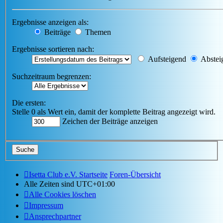
Ergebnisse anzeigen als:
Beiträge
Themen
Ergebnisse sortieren nach:
Aufsteigend
Abstei
Suchzeitraum begrenzen:
Die ersten:
Stelle 0 als Wert ein, damit der komplette Beitrag angezeigt wird.
Zeichen der Beiträge anzeigen
Isetta Club e.V. Startseite
Foren-Übersicht
Alle Zeiten sind
UTC+01:00
Alle Cookies löschen
Impressum
Ansprechpartner