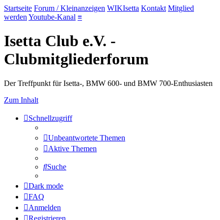
Startseite
Forum / Kleinanzeigen
WIKIsetta
Kontakt
Mitglied
werden
Youtube-Kanal
≡
Isetta Club e.V. -
Clubmitgliederforum
Der Treffpunkt für Isetta-, BMW 600- und BMW 700-Enthusiasten
Zum Inhalt
Schnellzugriff
Unbeantwortete Themen
Aktive Themen
Suche
Dark mode
FAQ
Anmelden
Registrieren