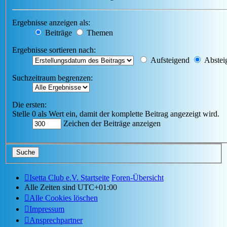
Ergebnisse anzeigen als:
Beiträge
Themen
Ergebnisse sortieren nach:
Aufsteigend
Abstei
Suchzeitraum begrenzen:
Die ersten:
Stelle 0 als Wert ein, damit der komplette Beitrag angezeigt wird.
Zeichen der Beiträge anzeigen
Isetta Club e.V. Startseite
Foren-Übersicht
Alle Zeiten sind
UTC+01:00
Alle Cookies löschen
Impressum
Ansprechpartner