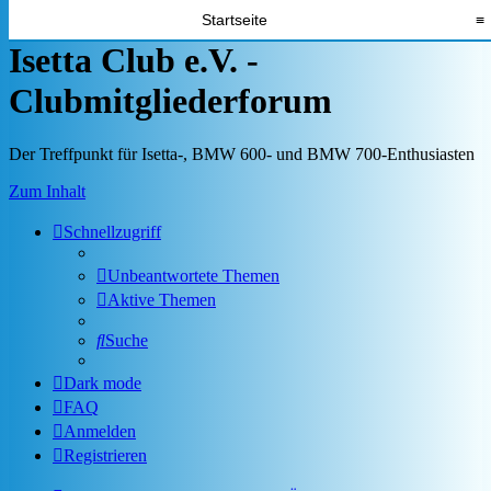
Startseite
≡
Isetta Club e.V. -
Clubmitgliederforum
Der Treffpunkt für Isetta-, BMW 600- und BMW 700-Enthusiasten
Zum Inhalt
Schnellzugriff
Unbeantwortete Themen
Aktive Themen
Suche
Dark mode
FAQ
Anmelden
Registrieren