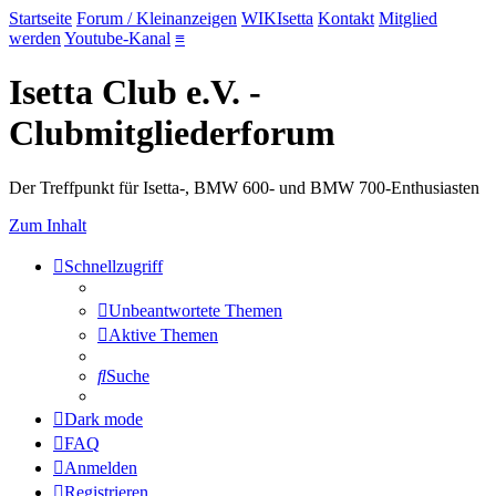
Startseite
Forum / Kleinanzeigen
WIKIsetta
Kontakt
Mitglied
werden
Youtube-Kanal
≡
Isetta Club e.V. -
Clubmitgliederforum
Der Treffpunkt für Isetta-, BMW 600- und BMW 700-Enthusiasten
Zum Inhalt
Schnellzugriff
Unbeantwortete Themen
Aktive Themen
Suche
Dark mode
FAQ
Anmelden
Registrieren