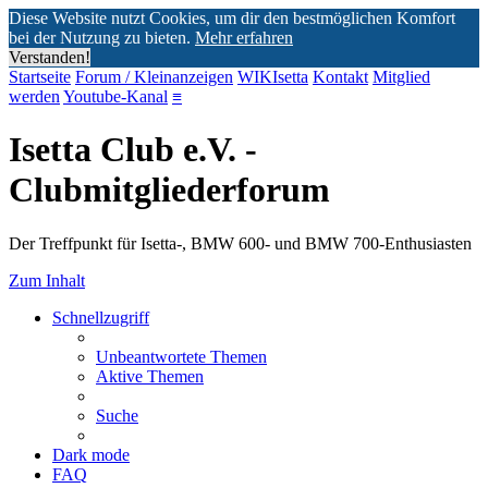
Diese Website nutzt Cookies, um dir den bestmöglichen Komfort
bei der Nutzung zu bieten.
Mehr erfahren
Verstanden!
Startseite
Forum / Kleinanzeigen
WIKIsetta
Kontakt
Mitglied
werden
Youtube-Kanal
≡
Isetta Club e.V. -
Clubmitgliederforum
Der Treffpunkt für Isetta-, BMW 600- und BMW 700-Enthusiasten
Zum Inhalt
Schnellzugriff
Unbeantwortete Themen
Aktive Themen
Suche
Dark mode
FAQ