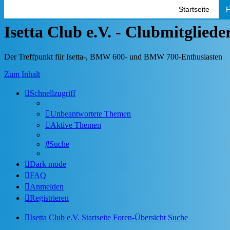
Startseite
F
Isetta Club e.V. - Clubmitglied
Der Treffpunkt für Isetta-, BMW 600- und BMW 700-Enthusiasten
Zum Inhalt
Schnellzugriff
Unbeantwortete Themen
Aktive Themen
Suche
Dark mode
FAQ
Anmelden
Registrieren
Isetta Club e.V. Startseite
Foren-Übersicht
Suche