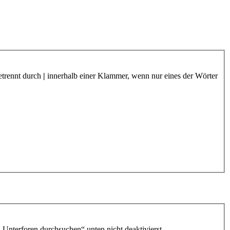
etrennt durch
|
innerhalb einer Klammer, wenn nur eines der Wörter
„Unterforen durchsuchen“ unten nicht deaktivierst.