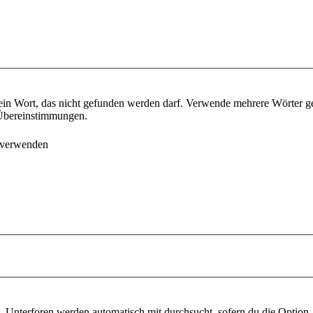
ein Wort, das nicht gefunden werden darf. Verwende mehrere Wörter g
e Übereinstimmungen.
 verwenden
 Unterforen werden automatisch mit durchsucht, sofern du die Option 