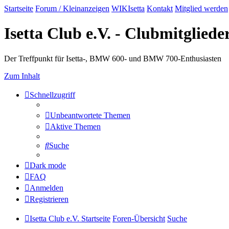
Startseite
Forum / Kleinanzeigen
WIKIsetta
Kontakt
Mitglied werden
Isetta Club e.V. - Clubmitglied
Der Treffpunkt für Isetta-, BMW 600- und BMW 700-Enthusiasten
Zum Inhalt
Schnellzugriff
Unbeantwortete Themen
Aktive Themen
Suche
Dark mode
FAQ
Anmelden
Registrieren
Isetta Club e.V. Startseite
Foren-Übersicht
Suche