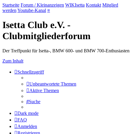
Startseite
Forum / Kleinanzeigen
WIKIsetta
Kontakt
Mitglied
werden
Youtube-Kanal
≡
Isetta Club e.V. -
Clubmitgliederforum
Der Treffpunkt für Isetta-, BMW 600- und BMW 700-Enthusiasten
Zum Inhalt
Schnellzugriff
Unbeantwortete Themen
Aktive Themen
Suche
Dark mode
FAQ
Anmelden
Registrieren