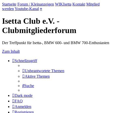
Startseite
Forum / Kleinanzeigen
WIKIsetta
Kontakt
Mitglied
werden
Youtube-Kanal
≡
Isetta Club e.V. -
Clubmitgliederforum
Der Treffpunkt für Isetta-, BMW 600- und BMW 700-Enthusiasten
Zum Inhalt
Schnellzugriff
Unbeantwortete Themen
Aktive Themen
Suche
Dark mode
FAQ
Anmelden
Registrieren