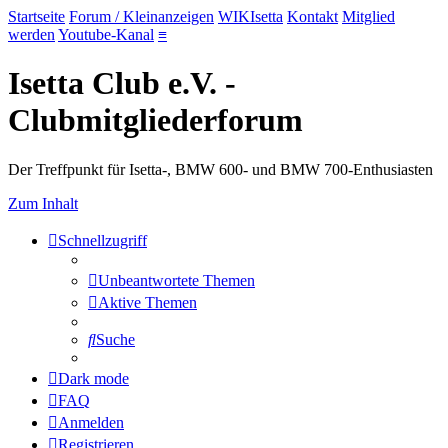
Startseite
Forum / Kleinanzeigen
WIKIsetta
Kontakt
Mitglied
werden
Youtube-Kanal
≡
Isetta Club e.V. -
Clubmitgliederforum
Der Treffpunkt für Isetta-, BMW 600- und BMW 700-Enthusiasten
Zum Inhalt
Schnellzugriff
Unbeantwortete Themen
Aktive Themen
Suche
Dark mode
FAQ
Anmelden
Registrieren