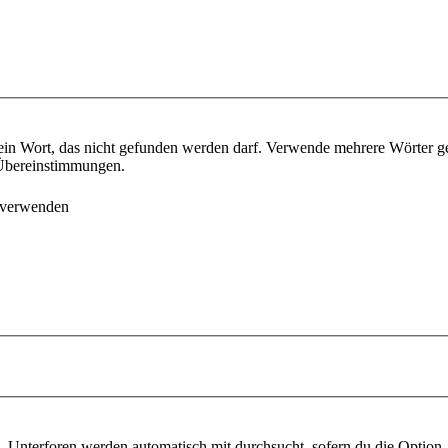
ein Wort, das nicht gefunden werden darf. Verwende mehrere Wörter g
e Übereinstimmungen.
 verwenden
 Unterforen werden automatisch mit durchsucht, sofern du die Option 