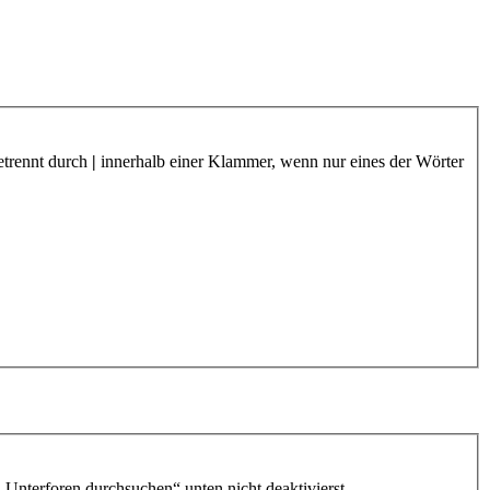
etrennt durch
|
innerhalb einer Klammer, wenn nur eines der Wörter
„Unterforen durchsuchen“ unten nicht deaktivierst.