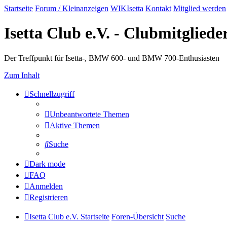
Startseite
Forum / Kleinanzeigen
WIKIsetta
Kontakt
Mitglied werden
Isetta Club e.V. - Clubmitglied
Der Treffpunkt für Isetta-, BMW 600- und BMW 700-Enthusiasten
Zum Inhalt
Schnellzugriff
Unbeantwortete Themen
Aktive Themen
Suche
Dark mode
FAQ
Anmelden
Registrieren
Isetta Club e.V. Startseite
Foren-Übersicht
Suche