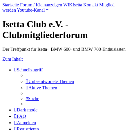
Startseite
Forum / Kleinanzeigen
WIKIsetta
Kontakt
Mitglied
werden
Youtube-Kanal
≡
Isetta Club e.V. -
Clubmitgliederforum
Der Treffpunkt für Isetta-, BMW 600- und BMW 700-Enthusiasten
Zum Inhalt
Schnellzugriff
Unbeantwortete Themen
Aktive Themen
Suche
Dark mode
FAQ
Anmelden
Registrieren