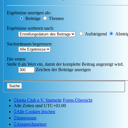
Ergebnisse anzeigen als:
Beiträge
Themen
Ergebnisse sortieren nach:
Aufsteigend
Abstei
Suchzeitraum begrenzen:
Die ersten:
Stelle 0 als Wert ein, damit der komplette Beitrag angezeigt wird.
Zeichen der Beiträge anzeigen
Isetta Club e.V. Startseite
Foren-Übersicht
Alle Zeiten sind
UTC+01:00
Alle Cookies löschen
Impressum
Ansprechpartner