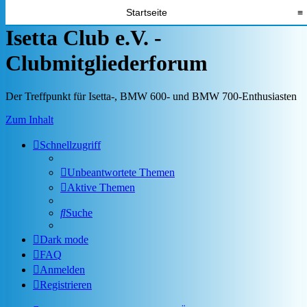
Startseite
≡
Isetta Club e.V. -
Clubmitgliederforum
Der Treffpunkt für Isetta-, BMW 600- und BMW 700-Enthusiasten
Zum Inhalt
Schnellzugriff
Unbeantwortete Themen
Aktive Themen
Suche
Dark mode
FAQ
Anmelden
Registrieren