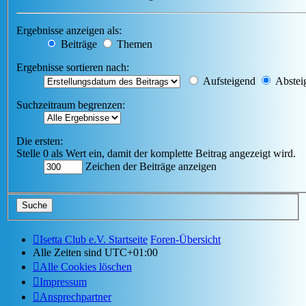
Ergebnisse anzeigen als:
Beiträge
Themen
Ergebnisse sortieren nach:
Aufsteigend
Abstei
Suchzeitraum begrenzen:
Die ersten:
Stelle 0 als Wert ein, damit der komplette Beitrag angezeigt wird.
Zeichen der Beiträge anzeigen
Isetta Club e.V. Startseite
Foren-Übersicht
Alle Zeiten sind
UTC+01:00
Alle Cookies löschen
Impressum
Ansprechpartner