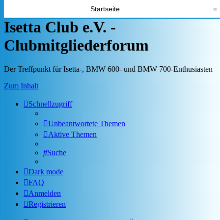
Startseite
≡
Isetta Club e.V. -
Clubmitgliederforum
Der Treffpunkt für Isetta-, BMW 600- und BMW 700-Enthusiasten
Zum Inhalt
Schnellzugriff
Unbeantwortete Themen
Aktive Themen
Suche
Dark mode
FAQ
Anmelden
Registrieren