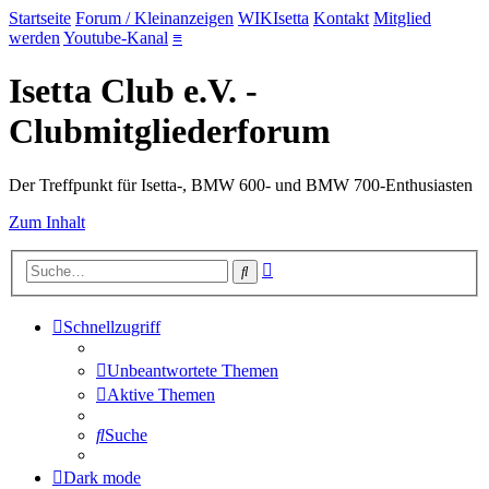
Startseite
Forum / Kleinanzeigen
WIKIsetta
Kontakt
Mitglied
werden
Youtube-Kanal
≡
Isetta Club e.V. -
Clubmitgliederforum
Der Treffpunkt für Isetta-, BMW 600- und BMW 700-Enthusiasten
Zum Inhalt
Erweiterte
Suche
Suche
Schnellzugriff
Unbeantwortete Themen
Aktive Themen
Suche
Dark mode