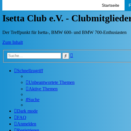
Startseite
F
Isetta Club e.V. - Clubmitglied
Der Treffpunkt für Isetta-, BMW 600- und BMW 700-Enthusiasten
Zum Inhalt
Erweiterte
Suche
Suche
Schnellzugriff
Unbeantwortete Themen
Aktive Themen
Suche
Dark mode
FAQ
Anmelden
Registrieren