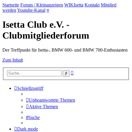
Startseite
Forum / Kleinanzeigen
WIKIsetta
Kontakt
Mitglied
werden
Youtube-Kanal
≡
Isetta Club e.V. -
Clubmitgliederforum
Der Treffpunkt für Isetta-, BMW 600- und BMW 700-Enthusiasten
Zum Inhalt
Erweiterte
Suche
Suche
Schnellzugriff
Unbeantwortete Themen
Aktive Themen
Suche
Dark mode